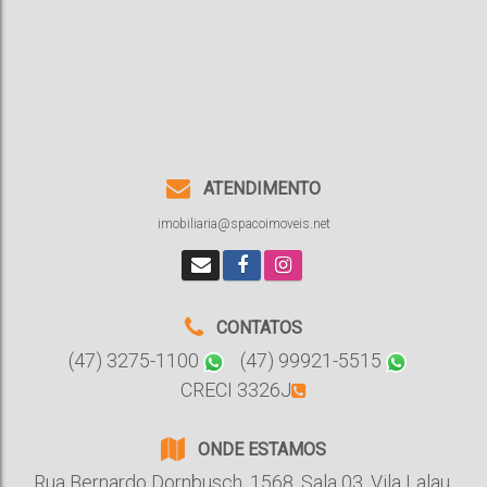
ATENDIMENTO
imobiliaria@spacoimoveis.net
CONTATOS
(47) 3275-1100
(47) 99921-5515
CRECI 3326J
ONDE ESTAMOS
Rua Bernardo Dornbusch
,
1568
,
Sala 03
,
Vila Lalau
,