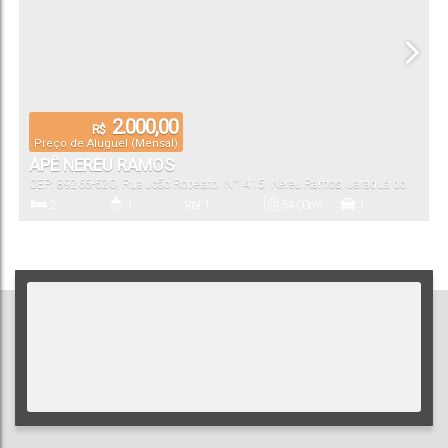
2.000,00
R$
Preço de Aluguel (Mensal)
APÊ NEREU RAMOS
CEP: 89265-520
,
Rua João Ropelato
,
N°:
415
,
Nereu Ramos
,
Jaraguá do
Sul
,
Santa Catarina
,
Brasil
2
1
1
54
.00
m²
1
Dormitório(s)
Banheiro(s)
Sala(s)
Total:
Vaga(s)