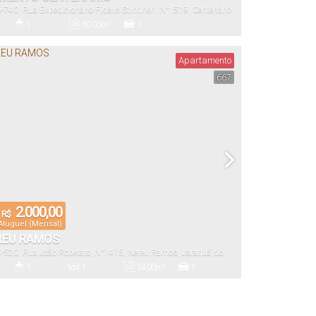
6-740
,
Rua Expedicionário Fidélis Stinghen
,
N°:
519
,
Centenário
,
 Sul
,
Santa Catarina
,
Brasil
1
60
.00
m²
1
)
Banheiro(s)
Privativo:
Vaga(s)
Apartamento
667
2.000,00
R$
Aluguel (Mensal)
REU RAMOS
5-520
,
Rua João Ropelato
,
N°:
415
,
Nereu Ramos
,
Jaraguá do
Catarina
,
Brasil
1
1
54
.00
m²
1
)
Banheiro(s)
Sala(s)
Total:
Vaga(s)