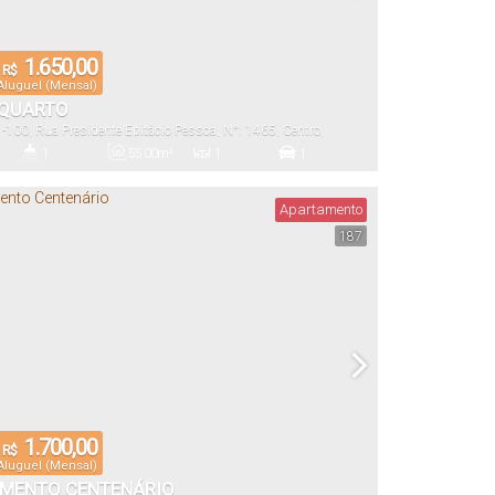
1.650,00
R$
Aluguel (Mensal)
 QUARTO
1-100
,
Rua Presidente Epitácio Pessoa
,
N°:
1465
,
Centro
,
 Sul
,
Santa Catarina
,
Brasil
1
55
.00
m²
1
1
)
Banheiro(s)
Privativo:
Sala(s)
Vaga(s)
Apartamento
187
1.700,00
R$
Aluguel (Mensal)
MENTO CENTENÁRIO