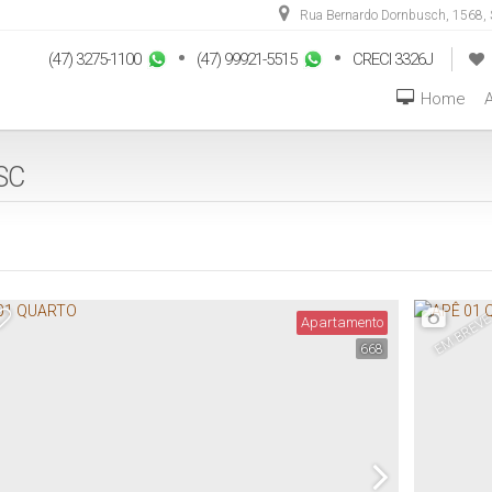
Rua Bernardo Dornbusch
,
1568
,
(47) 3275-1100
(47) 99921-5515
CRECI 3326J
Home
A
 SC
EM BREV
Apartamento
668