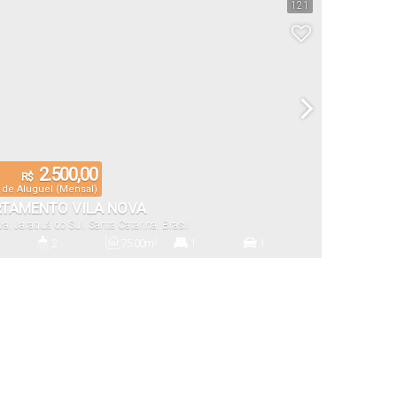
121
2.500,00
R$
 de Aluguel (Mensal)
TAMENTO VILA NOVA
va
,
Jaraguá do Sul
,
Santa Catarina
,
Brasil
2
75
.00
m²
1
1
io(s)
Banheiro(s)
Privativo:
Suíte(s)
Vaga(s)