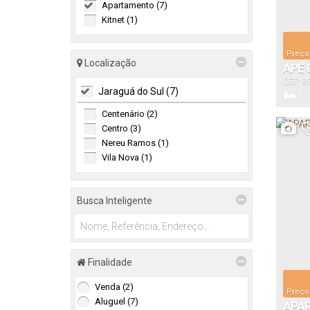
Apartamento (7)
Kitnet (1)
Preço
Localização
APÊ 
CEP: 8
Jaraguá do Sul (7)
Jaraguá
1
Dormitór
Centenário (2)
Centro (3)
Nereu Ramos (1)
Vila Nova (1)
Busca Inteligente
Finalidade
Venda (2)
Preço
Aluguel (7)
APA