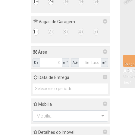
1+
2+
3+
4+
5+
Vagas de Garagem
1+
2+
3+
4+
5+
Área
De
m²
Até
m²
Preço
APAR
Vila No
Data de Entrega
2
Dormitór
Mobilia
Mobília
Detalhes do Imóvel