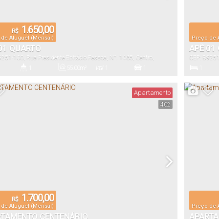
1.650,00
R$
 de Aluguel (Mensal)
Preço de 
01 QUARTO
APÊ 01
9251-100
,
Rua Presidente Epitácio Pessoa
,
N°:
1465
,
Centro
,
CEP: 8925
 do Sul
,
Santa Catarina
,
Brasil
Jaraguá do
1
55
.00
m²
1
1
1
io(s)
Banheiro(s)
Privativo:
Sala(s)
Vaga(s)
Dormitório(s
Apartamento
402
1.700,00
R$
 de Aluguel (Mensal)
Preço de 
RTAMENTO CENTENÁRIO
APARTA