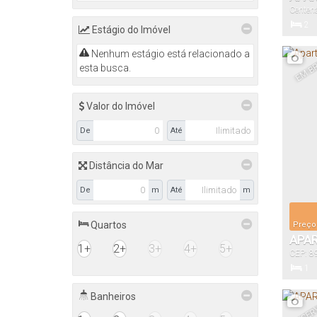
Centená
2
Estágio do Imóvel
Dormitór
Nenhum estágio está relacionado a
EM B
esta busca.
Valor do Imóvel
De
Até
Distância do Mar
De
m
Até
m
Quartos
Preço
APAR
1+
2+
3+
4+
5+
CEP: 8
JARA
Santa C
1
Dormitór
Banheiros
RESER