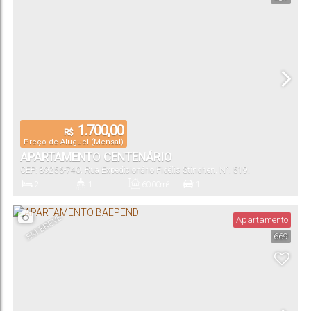
1.700,00
R$
Preço de Aluguel (Mensal)
APARTAMENTO CENTENÁRIO
CEP: 89256-740
,
Rua Expedicionário Fidélis Stinghen
,
N°:
519
,
Centenário
,
Jaraguá do Sul
,
Santa Catarina
,
Brasil
2
1
60
.00
m²
1
Dormitório(s)
Banheiro(s)
Privativo:
Vaga(s)
EM BREVE
Apartamento
669