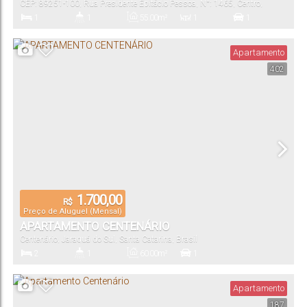
CEP: 89251-100
,
Rua Presidente Epitácio Pessoa
,
N°:
1465
,
Centro
,
Jaraguá do Sul
,
Santa Catarina
,
Brasil
1
1
55
.00
m²
1
1
Dormitório(s)
Banheiro(s)
Privativo:
Sala(s)
Vaga(s)
Apartamento
402
1.700,00
R$
Preço de Aluguel (Mensal)
APARTAMENTO CENTENÁRIO
Centenário
,
Jaraguá do Sul
,
Santa Catarina
,
Brasil
2
1
60
.00
m²
1
Dormitório(s)
Banheiro(s)
Privativo:
Vaga(s)
Apartamento
187