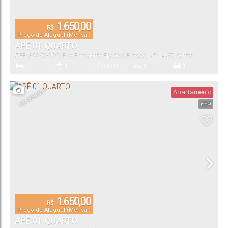
1.650,00
R$
Preço de Aluguel (Mensal)
APÊ 01 QUARTO
CEP: 89251-100
,
Rua Presidente Epitácio Pessoa
,
N°:
1465
,
Centro
,
Jaraguá do Sul
,
Santa Catarina
,
Brasil
1
1
55
.00
m²
1
1
Dormitório(s)
Banheiro(s)
Privativo:
Sala(s)
Vaga(s)
EM BREVE
Apartamento
659
1.650,00
R$
Preço de Aluguel (Mensal)
APÊ 01 QUARTO