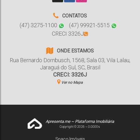
CONTATOS
(47) 3275-1100
(47) 99921-5515
CRECI 3326J
ONDE ESTAMOS
Rua Bernardo Dornbusch
,
1568
,
Sala 03
,
Vila Lalau
,
Jaraguá do Sul
,
SC
,
Brasil
CRECI: 3326J
Ver no Mapa
Apresenta.me ~ Plataforma Imobiliária
Copyright © 2026 ~ 0.0000s
Spaço Imóveis