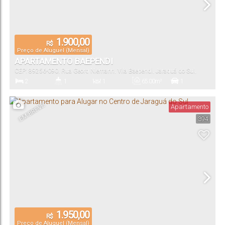
1.900,00
R$
Preço de Aluguel (Mensal)
APARTAMENTO BAEPENDI
CEP: 89256-090
,
Rua Georg Niemann
,
Vila Baependi
,
Jaraguá do Sul
,
Santa Catarina
,
Brasil
2
1
1
65
.00
m²
1
Dormitório(s)
Banheiro(s)
Sala(s)
Total:
Vaga(s)
EM BREVE
Apartamento
394
1.950,00
R$
Preço de Aluguel (Mensal)