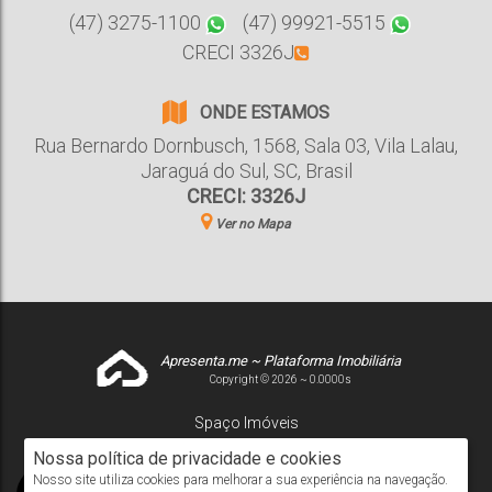
(47) 3275-1100
(47) 99921-5515
CRECI 3326J
ONDE ESTAMOS
Rua Bernardo Dornbusch
,
1568
,
Sala 03
,
Vila Lalau
,
Jaraguá do Sul
,
SC
,
Brasil
CRECI: 3326J
Ver no Mapa
Apresenta.me ~ Plataforma Imobiliária
Copyright © 2026 ~ 0.0000s
Spaço Imóveis
www.spacoimoveis.net
Nossa política de privacidade e cookies
Nosso site utiliza cookies para melhorar a sua experiência na navegação.