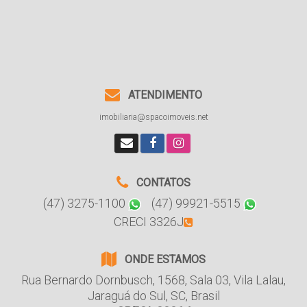
ATENDIMENTO
imobiliaria@spacoimoveis.net
CONTATOS
(47) 3275-1100
(47) 99921-5515
CRECI 3326J
ONDE ESTAMOS
Rua Bernardo Dornbusch
,
1568
,
Sala 03
,
Vila Lalau
,
Jaraguá do Sul
,
SC
,
Brasil