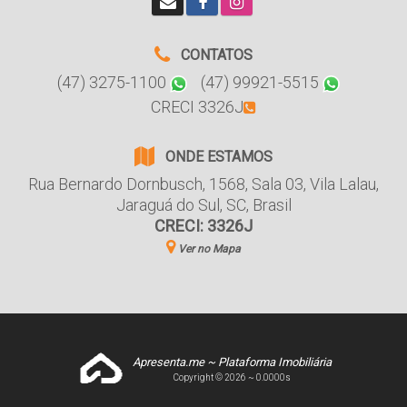
CONTATOS
(47) 3275-1100
(47) 99921-5515
CRECI 3326J
ONDE ESTAMOS
Rua Bernardo Dornbusch
,
1568
,
Sala 03
,
Vila Lalau
,
Jaraguá do Sul
,
SC
,
Brasil
CRECI: 3326J
Ver no Mapa
Apresenta.me ~ Plataforma Imobiliária
Copyright © 2026 ~ 0.0000s