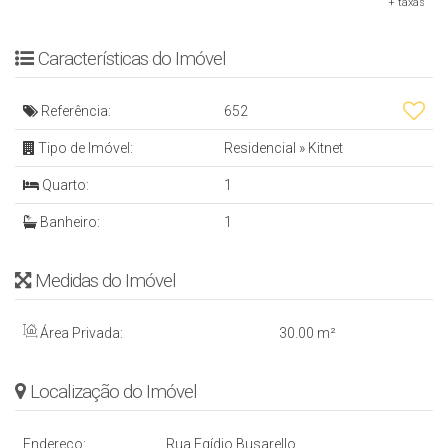
+ taxas
Características do Imóvel
Referência:
652
Tipo de Imóvel:
Residencial
»
Kitnet
Quarto:
1
Banheiro:
1
Medidas do Imóvel
Área Privada:
30
.00
m²
Localização do Imóvel
Endereço:
Rua Egídio Busarello