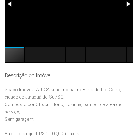
Descrição do Imóvel
Spaço Imóveis ALUGA kitnet no bairro Barra do Rio Cerro,
cidade de Jaraguá do Sul/SC;
Composto por 01 dormitório, cozinha, banheiro e área de
serviço;
Sem garagem;
Valor do aluguel: R$ 1.100,00 + taxas