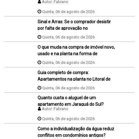
Autor:
Fabiano
negócio antes e depois da assinatura
da promessa de compra e venda do
Quinta, 06 de agosto de 2026
imóvel?
Sinal e Arras: Se o comprador desistir
por falta de aprovação no
financiamento, ele perde o sinal dados
Quinta, 06 de agosto de 2026
na proposta?
O que muda na compra de imóvel novo,
usado e na planta na forma de
pagamento?
Quinta, 06 de agosto de 2026
Guia completo de compra:
Apartamentos na planta no Litoral de
SC
Quinta, 06 de agosto de 2026
Quanto custa o aluguel de um
apartamento em Jaraguá do Sul?
Autor:
Fabiano
Quinta, 06 de agosto de 2026
Como a individualização da água reduz
conflitos em condomínios antigos?