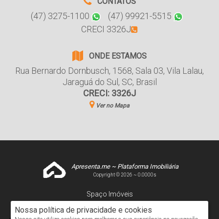
CONTATOS
(47) 3275-1100
(47) 99921-5515
CRECI 3326J
ONDE ESTAMOS
Rua Bernardo Dornbusch
,
1568
,
Sala 03
,
Vila Lalau
,
Jaraguá do Sul
,
SC
,
Brasil
CRECI: 3326J
Ver no Mapa
Apresenta.me ~ Plataforma Imobiliária
Copyright © 2026 ~ 0.0000s
Spaço Imóveis
www.spacoimoveis.net
Nossa política de privacidade e cookies