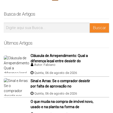
Busca de Artigos
Últimos Artigos
Cláusula de Arrependimento: Qual a
diferença legal entre desistir do
Autor:
Fabiano
negócio antes e depois da assinatura
da promessa de compra e venda do
Quinta, 06 de agosto de 2026
imóvel?
Sinal e Arras: Se o comprador desistir
por falta de aprovação no
financiamento, ele perde o sinal dados
Quinta, 06 de agosto de 2026
na proposta?
O que muda na compra de imóvel novo,
usado e na planta na forma de
pagamento?