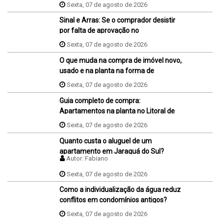
da promessa de compra e venda do
Sexta, 07 de agosto de 2026
imóvel?
Sinal e Arras: Se o comprador desistir
por falta de aprovação no
financiamento, ele perde o sinal dados
Sexta, 07 de agosto de 2026
na proposta?
O que muda na compra de imóvel novo,
usado e na planta na forma de
pagamento?
Sexta, 07 de agosto de 2026
Guia completo de compra:
Apartamentos na planta no Litoral de
SC
Sexta, 07 de agosto de 2026
Quanto custa o aluguel de um
apartamento em Jaraguá do Sul?
Autor:
Fabiano
Sexta, 07 de agosto de 2026
Como a individualização da água reduz
conflitos em condomínios antigos?
Sexta, 07 de agosto de 2026