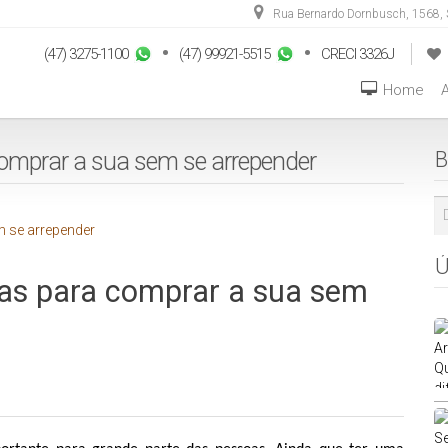
Rua Bernardo Dornbusch
,
1568
,
(47) 3275-1100
(47) 99921-5515
CRECI 3326J
Home
A
comprar a sua sem se arrepender
B
Ú
cas para comprar a sua sem