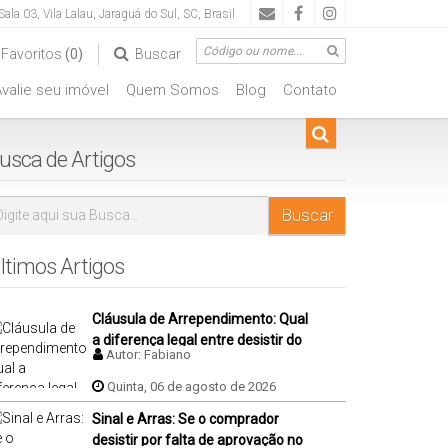
Sala 03
,
Vila Lalau
,
Jaraguá do Sul
,
SC
,
Brasil
Favoritos
(0)
Buscar
valie seu imóvel
Quem Somos
Blog
Contato
usca de Artigos
ltimos Artigos
Cláusula de Arrependimento: Qual
a diferença legal entre desistir do
Autor:
Fabiano
negócio antes e depois da
assinatura da promessa de
Quinta, 06 de agosto de 2026
compra e venda do imóvel?
Sinal e Arras: Se o comprador
desistir por falta de aprovação no