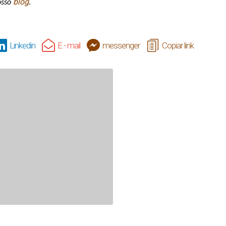
blog
sso 
.
Linkedin
E - mail
messenger
Copiar link