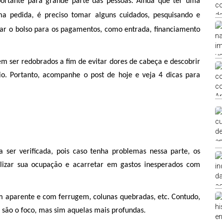
Adquirir seu próprio imóvel é um passo muito importante para grande parte das pessoas. Ainda que ter uma 
ma pedida, é preciso tomar alguns cuidados, pesquisando e 
ar o bolso para os pagamentos, como entrada, financiamento 
 ser redobrados a fim de evitar dores de cabeça e descobrir 
. Portanto, acompanhe o post de hoje e veja 4 dicas para 
 ser verificada, pois caso tenha problemas nessa parte, os 
ilizar sua ocupação e acarretar em gastos inesperados com 
m aparente e com ferrugem, colunas quebradas, etc. Contudo, 
 são o foco, mas sim aquelas mais profundas. 