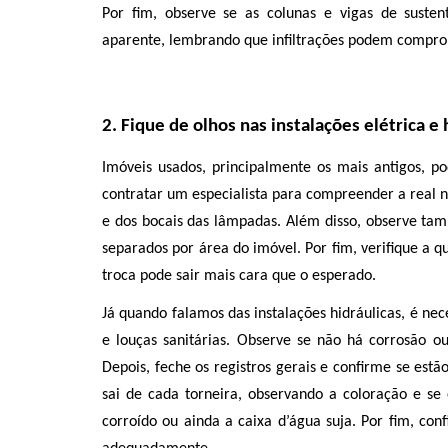
Por fim, observe se as colunas e vigas de suste
aparente, lembrando que infiltrações podem comprom
2. Fique de olhos nas instalações elétrica e 
Imóveis usados, principalmente os mais antigos, po
contratar um especialista para compreender a real ne
e dos bocais das lâmpadas. Além disso, observe tamb
separados por área do imóvel. Por fim, verifique a q
troca pode sair mais cara que o esperado. 
Já quando falamos das instalações hidráulicas, é nece
e louças sanitárias. Observe se não há corrosão ou 
Depois, feche os registros gerais e confirme se estã
sai de cada torneira, observando a coloração e se 
corroído ou ainda a caixa d’água suja. Por fim, conf