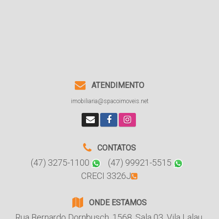
ATENDIMENTO
imobiliaria@spacoimoveis.net
CONTATOS
(47) 3275-1100
(47) 99921-5515
CRECI 3326J
ONDE ESTAMOS
Rua Bernardo Dornbusch
,
1568
,
Sala 03
,
Vila Lalau
,