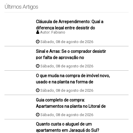
Últimos Artigos
Cláusula de Arrependimento: Qual a
diferença legal entre desistir do
Autor:
Fabiano
negócio antes e depois da assinatura
da promessa de compra e venda do
Sábado, 08 de agosto de 2026
imóvel?
Sinal e Arras: Se o comprador desistir
por falta de aprovação no
financiamento, ele perde o sinal dados
Sábado, 08 de agosto de 2026
na proposta?
O que muda na compra de imóvel novo,
usado e na planta na forma de
pagamento?
Sábado, 08 de agosto de 2026
Guia completo de compra:
Apartamentos na planta no Litoral de
SC
Sábado, 08 de agosto de 2026
Quanto custa o aluguel de um
apartamento em Jaraguá do Sul?