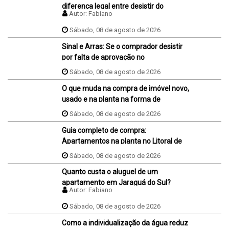
diferença legal entre desistir do
Autor:
Fabiano
negócio antes e depois da assinatura
da promessa de compra e venda do
Sábado, 08 de agosto de 2026
imóvel?
Sinal e Arras: Se o comprador desistir
por falta de aprovação no
financiamento, ele perde o sinal dados
Sábado, 08 de agosto de 2026
na proposta?
O que muda na compra de imóvel novo,
usado e na planta na forma de
pagamento?
Sábado, 08 de agosto de 2026
Guia completo de compra:
Apartamentos na planta no Litoral de
SC
Sábado, 08 de agosto de 2026
Quanto custa o aluguel de um
apartamento em Jaraguá do Sul?
Autor:
Fabiano
Sábado, 08 de agosto de 2026
Como a individualização da água reduz