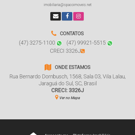
imobiliaria@spacoimoveis.net
CONTATOS
(47) 3275-1100
(47) 99921-5515
CRECI 3326J
ONDE ESTAMOS
Rua Bernardo Dornbusch
,
1568
,
Sala 03
,
Vila Lalau
,
Jaraguá do Sul
,
SC
,
Brasil
CRECI: 3326J
Ver no Mapa