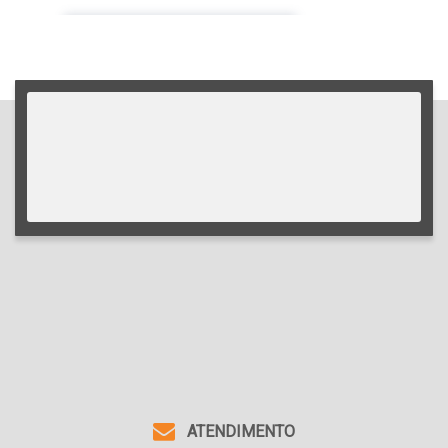
APÊ 01 QUARTO
Preço de Aluguel (Mensal)
R$
1.650,00
ATENDIMENTO