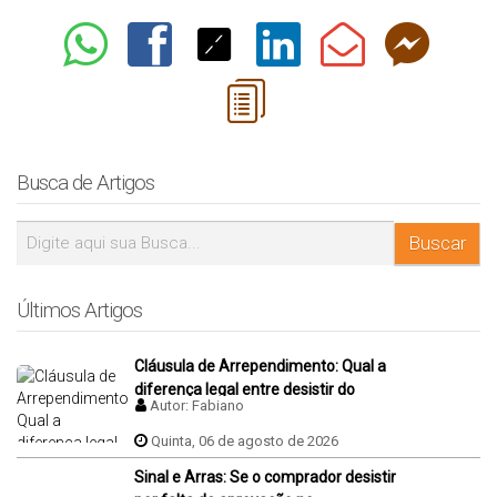
Busca de Artigos
Últimos Artigos
Cláusula de Arrependimento: Qual a
diferença legal entre desistir do
Autor:
Fabiano
negócio antes e depois da assinatura
da promessa de compra e venda do
Quinta, 06 de agosto de 2026
imóvel?
Sinal e Arras: Se o comprador desistir