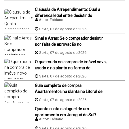
Cláusula de Arrependimento: Qual a
diferença legal entre desistir do
Autor:
Fabiano
negócio antes e depois da assinatura
da promessa de compra e venda do
Sexta, 07 de agosto de 2026
imóvel?
Sinal e Arras: Se o comprador desistir
por falta de aprovação no
financiamento, ele perde o sinal dados
Sexta, 07 de agosto de 2026
na proposta?
O que muda na compra de imóvel novo,
usado e na planta na forma de
pagamento?
Sexta, 07 de agosto de 2026
Guia completo de compra:
Apartamentos na planta no Litoral de
SC
Sexta, 07 de agosto de 2026
Quanto custa o aluguel de um
apartamento em Jaraguá do Sul?
Autor:
Fabiano
Sexta, 07 de agosto de 2026