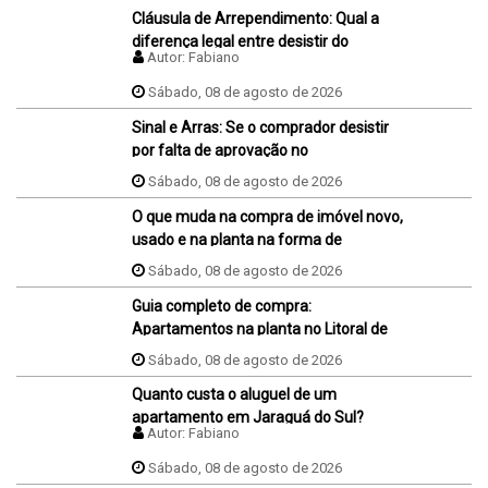
Cláusula de Arrependimento: Qual a
diferença legal entre desistir do
Autor:
Fabiano
negócio antes e depois da assinatura
da promessa de compra e venda do
Sábado, 08 de agosto de 2026
imóvel?
Sinal e Arras: Se o comprador desistir
por falta de aprovação no
financiamento, ele perde o sinal dados
Sábado, 08 de agosto de 2026
na proposta?
O que muda na compra de imóvel novo,
usado e na planta na forma de
pagamento?
Sábado, 08 de agosto de 2026
Guia completo de compra:
Apartamentos na planta no Litoral de
SC
Sábado, 08 de agosto de 2026
Quanto custa o aluguel de um
apartamento em Jaraguá do Sul?
Autor:
Fabiano
Sábado, 08 de agosto de 2026