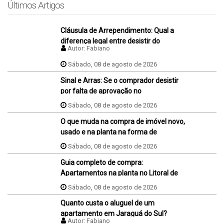
Últimos Artigos
Cláusula de Arrependimento: Qual a
diferença legal entre desistir do
Autor:
Fabiano
negócio antes e depois da assinatura
da promessa de compra e venda do
Sábado, 08 de agosto de 2026
imóvel?
Sinal e Arras: Se o comprador desistir
por falta de aprovação no
financiamento, ele perde o sinal dados
Sábado, 08 de agosto de 2026
na proposta?
O que muda na compra de imóvel novo,
usado e na planta na forma de
pagamento?
Sábado, 08 de agosto de 2026
Guia completo de compra:
Apartamentos na planta no Litoral de
SC
Sábado, 08 de agosto de 2026
Quanto custa o aluguel de um
apartamento em Jaraguá do Sul?
Autor:
Fabiano