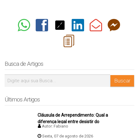
Busca de Artigos
Últimos Artigos
Cláusula de Arrependimento: Qual a
diferença legal entre desistir do
Autor:
Fabiano
negócio antes e depois da assinatura
da promessa de compra e venda do
Sexta, 07 de agosto de 2026