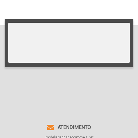
APÊ 01 QUARTO
Preço de Aluguel (Mensal)
R$
1.650,00
ATENDIMENTO
imobiliaria@spacoimoveis.net