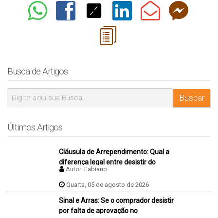
Busca de Artigos
Últimos Artigos
Cláusula de Arrependimento: Qual a
diferença legal entre desistir do
Autor:
Fabiano
negócio antes e depois da assinatura
da promessa de compra e venda do
Quarta, 05 de agosto de 2026
imóvel?
Sinal e Arras: Se o comprador desistir
por falta de aprovação no