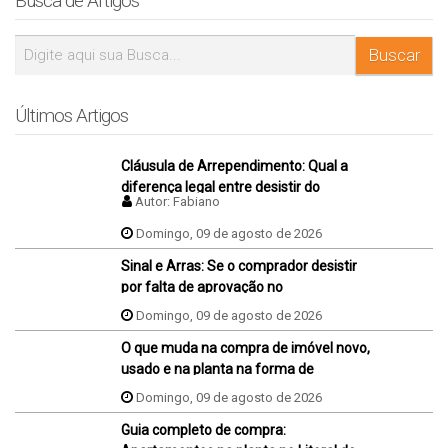
Busca de Artigos
Últimos Artigos
Cláusula de Arrependimento: Qual a
diferença legal entre desistir do
Autor:
Fabiano
negócio antes e depois da assinatura
da promessa de compra e venda do
Domingo, 09 de agosto de 2026
imóvel?
Sinal e Arras: Se o comprador desistir
por falta de aprovação no
financiamento, ele perde o sinal dados
Domingo, 09 de agosto de 2026
na proposta?
O que muda na compra de imóvel novo,
usado e na planta na forma de
pagamento?
Domingo, 09 de agosto de 2026
Guia completo de compra: