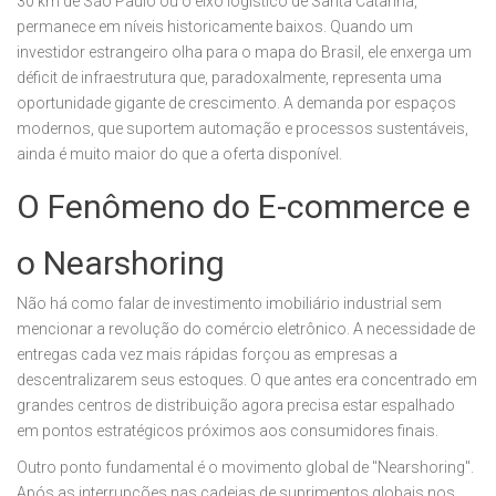
30 km de São Paulo ou o eixo logístico de Santa Catarina,
permanece em níveis historicamente baixos. Quando um
investidor estrangeiro olha para o mapa do Brasil, ele enxerga um
déficit de infraestrutura que, paradoxalmente, representa uma
oportunidade gigante de crescimento. A demanda por espaços
modernos, que suportem automação e processos sustentáveis,
ainda é muito maior do que a oferta disponível.
O Fenômeno do E-commerce e
o Nearshoring
Não há como falar de investimento imobiliário industrial sem
mencionar a revolução do comércio eletrônico. A necessidade de
entregas cada vez mais rápidas forçou as empresas a
descentralizarem seus estoques. O que antes era concentrado em
grandes centros de distribuição agora precisa estar espalhado
em pontos estratégicos próximos aos consumidores finais.
Outro ponto fundamental é o movimento global de "Nearshoring".
Após as interrupções nas cadeias de suprimentos globais nos