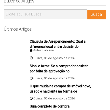
Busca de Artigos
Últimos Artigos
Cláusula de Arrependimento: Qual a
diferença legal entre desistir do
Autor:
Fabiano
negócio antes e depois da assinatura
da promessa de compra e venda do
Quinta, 06 de agosto de 2026
imóvel?
Sinal e Arras: Se o comprador desistir
por falta de aprovação no
financiamento, ele perde o sinal dados
Quinta, 06 de agosto de 2026
na proposta?
O que muda na compra de imóvel novo,
usado e na planta na forma de
pagamento?
Quinta, 06 de agosto de 2026
Guia completo de compra: