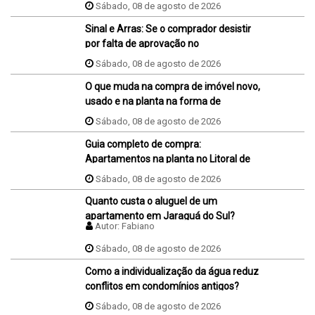
da promessa de compra e venda do
Sábado, 08 de agosto de 2026
imóvel?
Sinal e Arras: Se o comprador desistir
por falta de aprovação no
financiamento, ele perde o sinal dados
Sábado, 08 de agosto de 2026
na proposta?
O que muda na compra de imóvel novo,
usado e na planta na forma de
pagamento?
Sábado, 08 de agosto de 2026
Guia completo de compra:
Apartamentos na planta no Litoral de
SC
Sábado, 08 de agosto de 2026
Quanto custa o aluguel de um
apartamento em Jaraguá do Sul?
Autor:
Fabiano
Sábado, 08 de agosto de 2026
Como a individualização da água reduz
conflitos em condomínios antigos?
Sábado, 08 de agosto de 2026